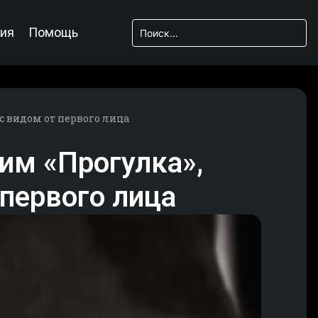
ия
Помощь
 с видом от первого лица
жим «Прогулка»,
 первого лица