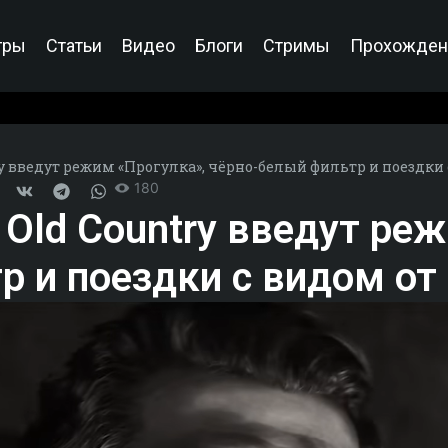
гры
Статьи
Видео
Блоги
Стримы
Прохожден
try введут режим «Прогулка», чёрно-белый фильтр и поездки
180
e Old Country введут ре
р и поездки с видом от