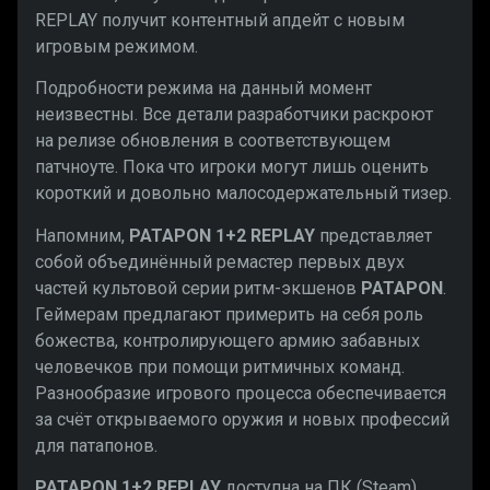
REPLAY получит контентный апдейт с новым
игровым режимом.
Подробности режима на данный момент
неизвестны. Все детали разработчики раскроют
на релизе обновления в соответствующем
патчноуте. Пока что игроки могут лишь оценить
короткий и довольно малосодержательный тизер.
Напомним,
PATAPON 1+2 REPLAY
представляет
собой объединённый ремастер первых двух
частей культовой серии ритм-экшенов
PATAPON
.
Геймерам предлагают примерить на себя роль
божества, контролирующего армию забавных
человечков при помощи ритмичных команд.
Разнообразие игрового процесса обеспечивается
за счёт открываемого оружия и новых профессий
для патапонов.
PATAPON 1+2 REPLAY
доступна на ПК (Steam),