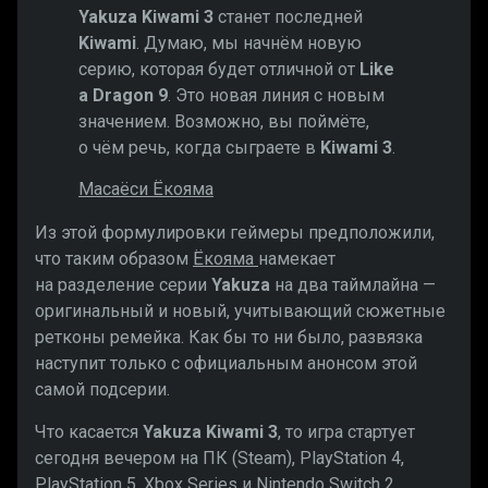
Yakuza Kiwami 3
станет последней
Kiwami
. Думаю, мы начнём новую
серию, которая будет отличной от
Like
a Dragon 9
. Это новая линия с новым
значением. Возможно, вы поймёте,
о чём речь, когда сыграете в
Kiwami 3
.
Масаёси Ёкояма
Из этой формулировки геймеры предположили,
что таким образом
Ёкояма
намекает
на разделение серии
Yakuza
на два таймлайна —
оригинальный и новый, учитывающий сюжетные
ретконы ремейка. Как бы то ни было, развязка
наступит только с официальным анонсом этой
самой подсерии.
Что касается
Yakuza Kiwami 3
, то игра стартует
сегодня вечером на ПК (Steam), PlayStation 4,
PlayStation 5, Xbox Series и Nintendo Switch 2