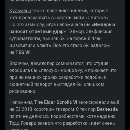
Кульманн
также поделился идеями, которые
хотел реализовать в шестой части «Свитков».
По его замыслу, игра напоминала бы
«Империю
наносит ответный удар»
: Талмор, эльфийские
супрематисты, вышли бы на первый план
и захватили власть. Всё это стало бы заделом
на
TES VII
.
Впрочем, девелопер сомневается, что студия
одобрила бы «плохую» концовку, и признаёт, что
при нынешних сроках разработки подобный
сюжетный поворот выглядел бы слишком
рискованно.
Напомним,
The Elder Scrolls VI
анонсировали ещё
на E3 2018 коротким тизером. С тех пор
Bethesda
почти не делилась подробностями, хотя недавно
Тодд Говард
заявил, что разработка «идёт очень