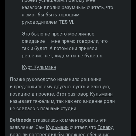
проект успешным, поэтому мне
казалось вполне разумным считать, что
я смог бы быть хорошим
руководителем
TES VI
.
Это было не просто моё личное
ожидание — мне прямо говорили, что
так и будет. А потом они приняли
решение: нет, лидом ты не будешь.
Курт Кульманн
Позже руководство изменило решение
и предложило ему другую, пусть и важную,
позицию в проекте. Этот разговор
Кульманн
называет тяжёлым, так как его видение роли
не совпало с планами студии.
Bethesda
отказалась комментировать эти
заявления. Сам
Кульманн
считает, что
Говард
вряд ли подтвердил бы прежнее обещание,