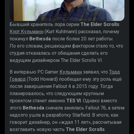
Бывший хранитель лора серии
The Elder Scrolls
Курт Кульманн
(Kurt Kuhlmann) рассказал, почему
покинул
Bethesda
после более 20 лет работы.
По его словам, решающим фактором стало то, что
студия отказалась от обещания сделать его
ведущим дизайнером The Elder Scrolls VI.
В интервью PC Gamer
Кульманн
заявил, что
Тодд
Говард
(Todd Howard) пообещал ему эту роль ещё
после завершения Fallout 4 в 2015 году. Тогда
планировалось, что следующим крупным
проектом станет именно
TES VI
. Однако вместо
этого
Bethesda
сначала занялась Fallout 76, а затем
надолго ушла в разработку Starfield. В итоге, как
говорит дизайнер, он «ждал 11 лет», рассчитывая
возглавить новую часть
The Elder Scrolls
.