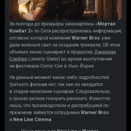
За полгода до премьеры кинокартины «
Мортал
Комбат 2
» по Сети распространилась информация,
согласно которой компания
Warner Bros
. уже
дала зелёный свет на создание триквела. Об этом
объявил лично сценарист и продюсер
Джереми
Слейтер
(Jeremy Slater) во время выступления
на фестивале Comic-Con в Нью-Йорке.
На данный момент каких-либо подробностей
третьего фильма нет, так как он находится
в стадии написания сценария. Следовательно,
о сроках релиза говорить рановато. Известно
лишь, что производством и дистрибуцией по-
прежнему займутся сотрудники
Warner Bros
.
и
New Line Cinema
.