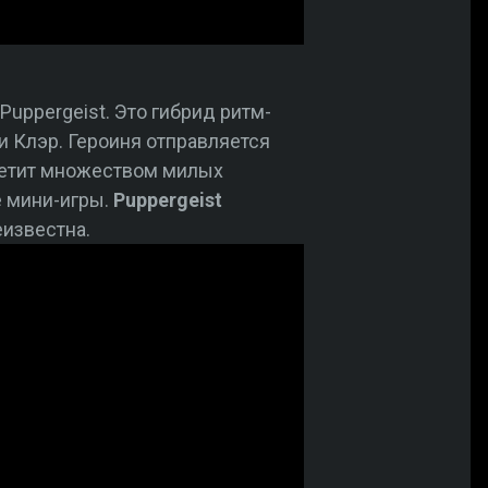
uppergeist. Это гибрид ритм-
 Клэр. Героиня отправляется
третит множеством милых
е мини-игры.
Puppergeist
еизвестна.