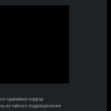
ийся сурвайвал-хоррор
ель из тайного подразделения