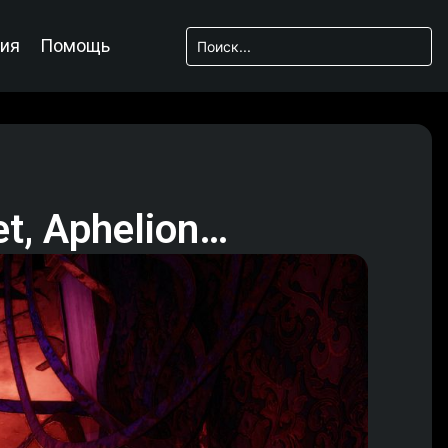
ия
Помощь
et, Aphelion…