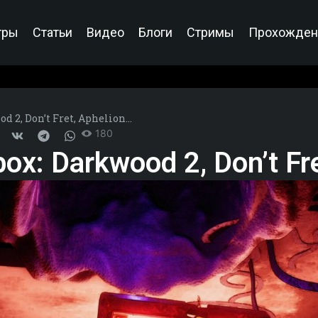
гры
Статьи
Видео
Блоги
Стримы
Прохожден
d 2, Don’t Fret, Aphelion…
180
x: Darkwood 2, Don’t Fr