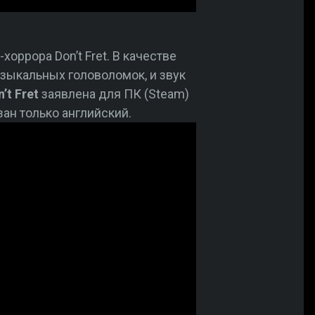
оррора Don’t Fret. В качестве
узыкальных головоломок, и звук
’t Fret
заявлена для ПК (Steam)
зан только английский.