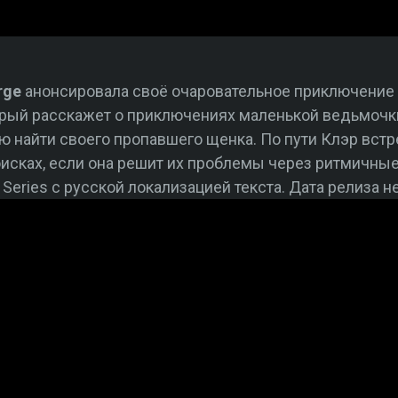
rge
анонсировала своё очаровательное приключение P
орый расскажет о приключениях маленькой ведьмочки
ю найти своего пропавшего щенка. По пути Клэр вс
поисках, если она решит их проблемы через ритмичны
Series с русской локализацией текста. Дата релиза н