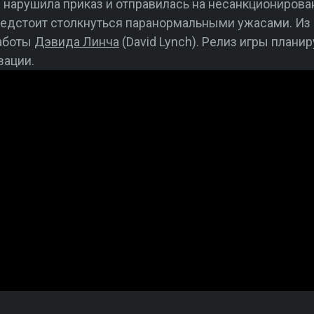
 нарушила приказ и отправилась на несанкциониров
редстоит столкнуться паранормальными ужасами. Из
работы
Дэвида Линча
(David Lynch). Релиз игры планир
зации.