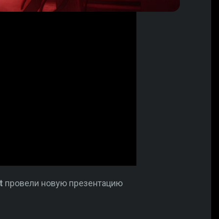
ft
провели новую презентацию