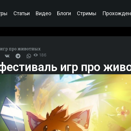
гры
Статьи
Видео
Блоги
Стримы
Прохожден
 игр про животных
186
 фестиваль игр про жив