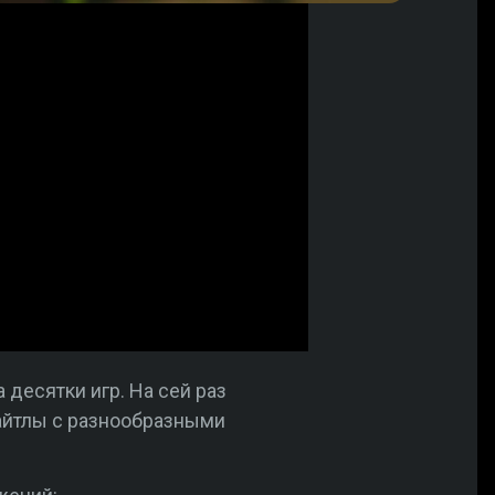
десятки игр. На сей раз
айтлы с разнообразными