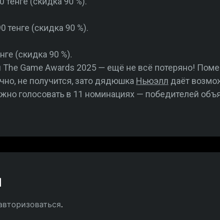
 тенге (скидка 90 %).
0 тенге (скидка 90 %).
нге (скидка 90 %).
и The Game Awards 2025 — ещё не всё потеряно! Поме
чно, не получится, зато дядюшка
Ньюэлл
даёт возмо
жно голосовать в 11 номинациях — победителей объяв
й
авторизоваться
.