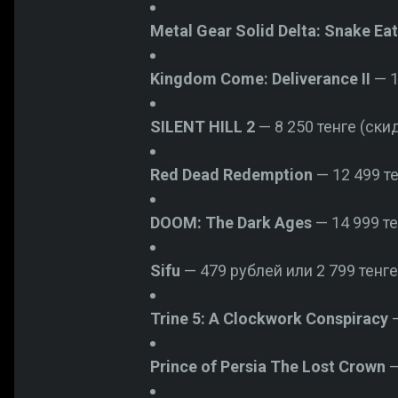
Metal Gear Solid Delta: Snake Eat
Kingdom Come: Deliverance II
— 1
SILENT HILL 2
— 8 250 тенге (скид
Red Dead Redemption
— 12 499 те
DOOM: The Dark Ages
— 14 999 те
Sifu
— 479 рублей или 2 799 тенге
Trine 5: A Clockwork Conspiracy
—
Prince of Persia The Lost Crown
—