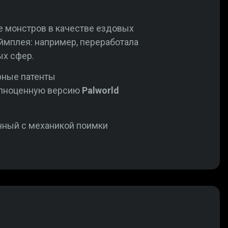
е монстров в качестве ездовых
мплея: например, переработала
ых сфер.
рные патенты
полноценную версию
Palworld
анный с механикой поимки