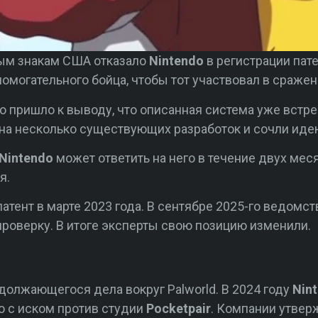
ным знакам США отказало
Nintendo
в регистрации пате
омогательного бойца, чтобы тот участвовал в сражен
о пришло к выводу, что описанная система уже встре
 на несколько существующих разработок и сочли иде
Nintendo
может ответить на него в течение двух мес
я.
патент в марте 2023 года. В сентябре 2025-го ведомс
проверку. В итоге эксперты свою позицию изменили.
должающегося дела вокруг Palworld. В 2024 году
Nin
о с иском против студии
Pocketpair
. Компании утвер