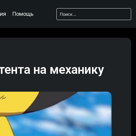
ия
Помощь
тента на механику