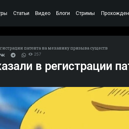
гры
Статьи
Видео
Блоги
Стримы
Прохожден
егистрации патента на механику призыва существ
257
азали в регистрации па