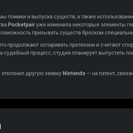
ы поимки и выпуска существ, а также использовани
тва
Pocketpair
уже изменила некоторые элементы гей
 возможность призывать существ броском специальн
 что продолжают оспаривать претензии и считают спо
а судебный процесс, студия планирует выпустить 
 отклонил другую заявку
Nintendo
— на патент, связ
й