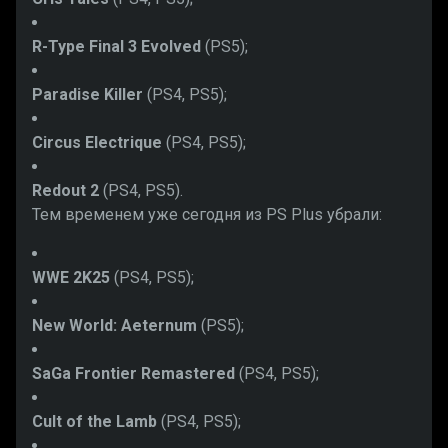
R-Type Final 3 Evolved
(PS5);
Paradise Killer
(PS4, PS5);
Circus Electrique
(PS4, PS5);
Redout 2
(PS4, PS5).
Тем временем уже сегодня из PS Plus убрали:
WWE 2K25
(PS4, PS5);
New World: Aeternum
(PS5);
SaGa Frontier Remastered
(PS4, PS5);
Cult of the Lamb
(PS4, PS5);