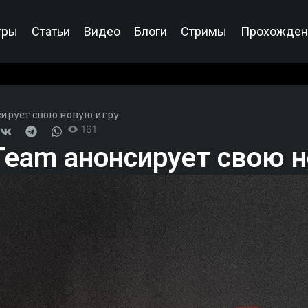
гры
Статьи
Видео
Блоги
Стримы
Прохожден
сирует свою новую игру
161
 Team анонсирует свою 