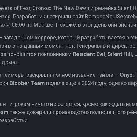
ers of Fear, Cronos: The New Dawn и ремейка Silent Hi
изер. Разработчики открыли сайт RemosdNeulSeroreh
аля, 08:00 по Москве. Похоже, в этот день они анонс
— загадочном хорроре, который разрабатывается экс
тайтла на данный момент нет. Генеральный директор
игра понравится поклонникам
Resident Evil
,
Silent Hill
,
 дома».
а геймеры раскрыли полное название тайтла —
Onyx: 
арки
Bloober Team
подала ещё в 2024 году, однако е
ент игрокам ничего не остаётся, кроме как ждать нам
Team
также доверили производство полноценного ремей
разработки.