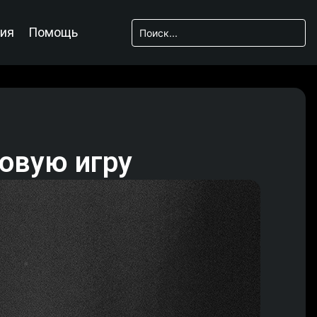
ия
Помощь
новую игру