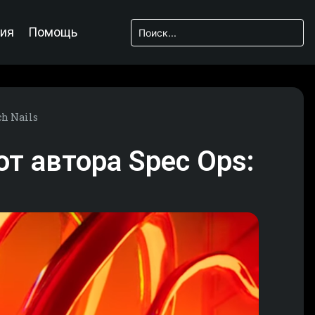
ия
Помощь
ch Nails
т автора Spec Ops: