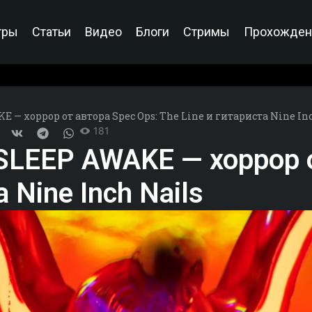
гры
Статьи
Видео
Блоги
Стримы
Прохожден
 — хоррор от автора Spec Ops: The Line и гитариста Nine In
181
SLEEP AWAKE — хоррор о
 Nine Inch Nails