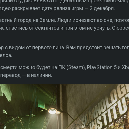
ткрыли студию
EYES OUT
. Дебютным проектом коман
део раскрывает дату релиза игры — 2 декабря.
естный город на Земле. Люди исчезают во сне, поэт
а спастись от сектантов и при этом не уснуть. Сюрр
 с видом от первого лица. Вам предстоит решать г
елса.
 смерти можно будет на ПК (Steam), PlayStation 5 и Xb
перевод — в наличии.