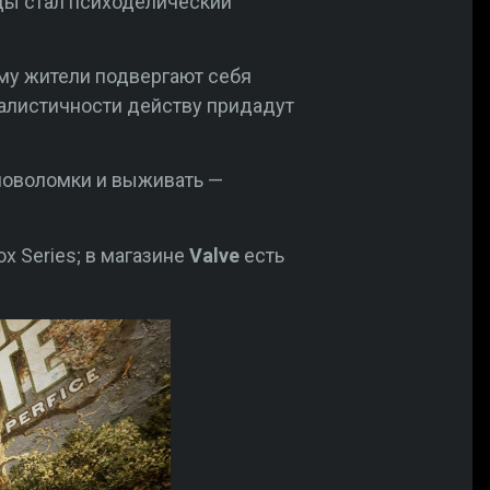
ды стал психоделический
ому жители подвергают себя
еалистичности действу придадут
оловоломки и выживать —
ox Series; в магазине
Valve
есть