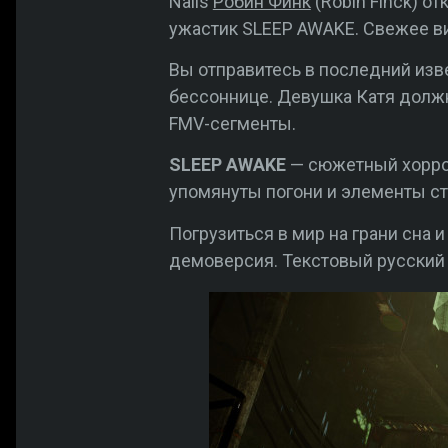
Nails
Робин Финк
(Robin Finck) о
ужастик SLEEP AWAKE. Свежее ви
Вы отправитесь в последний изв
бессоннице. Девушка Катя должн
FMV-сегменты.
SLEEP AWAKE
— сюжетный хоррор
упомянуты погони и элементы ст
Погрузиться в мир на грани сна и
демоверсия. Текстовый русский 