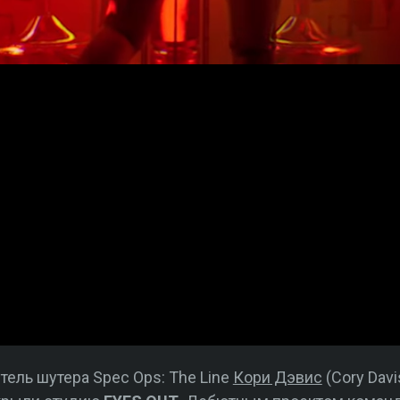
тель шутера Spec Ops: The Line
Кори Дэвис
(Cory Davi