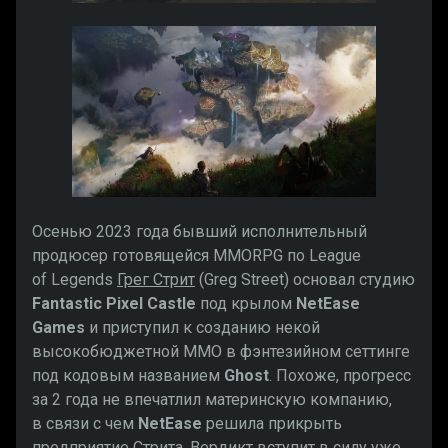
Осенью 2023 года бывший исполнительный
продюсер готовящейся MMORPG по League
of Legends
Грег Стрит
(Greg Street) основал студию
Fantastic Pixel Castle
под крылом
NetEase
Games
и приступил к созданию некой
высокобюджетной MMO в фэнтезийном сеттинге
под кодовым названием
Ghost
.
Похоже, прогресс
за 2 года не впечатлил материнскую компанию,
в связи с чем
NetEase
решила прикрыть
предприятие
Стрита
. Вердикт вступит в силу уже