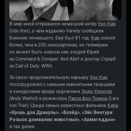
В мир иной отправился немецкий актёр
Удо Кир
(Udo Kier), о чём изданию Variety сообщили
близкие почившего. Ему был 81 год.
Кир
снялся
более, чем в 200 кинокартинах, но геймерам
он может быть знаком как злодей Юрий
из Command & Conquer: Red Alert и доктор Страуб
из Call of Duty: WWII.
За свою продолжительную карьеру
Удо Кир
посотрудничал с самыми именитыми творцами
и киноделами вроде художника
Энди Уорхола
(Andy Warhol) и режиссёра
Ларса фон Триера
(Lars
von Trier). Среди самых известных фильмов
Кира
«Кровь для Дракулы»
,
«Блэйд»
,
«Эйс Вентура:
Розыск домашних животных»
,
«Армагеддон»
и так далее.