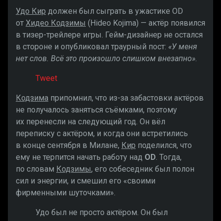
Удо Кир
должен был сыграть в ужастике OD
от
Хидео Кодзимы
(Hideo Kojima) — актёр появился
в тизер-трейлере игры. Гейм-дизайнер не остался
в стороне и опубликовал траурный пост:
«У меня
нет слов. Всё это произошло слишком внезапно»
.
Tweet
Кодзима
припомнил, что из-за забастовки актёров
не получалось заняться съёмками, поэтому
их перенесли на следующий год. Он вёл
переписку с актёром, и когда они встретились
в конце сентября в Милане,
Кир
поделился, что
ему не терпится начать работу над
OD
. Тогда,
по словам
Кодзимы
, его собеседник был полон
сил и энергии, и смешил его «своими
фирменными шуточками».
Удо был не просто актёром. Он был