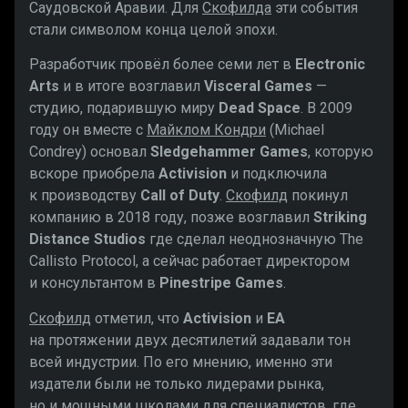
Саудовской Аравии. Для
Скофилда
эти события
стали символом конца целой эпохи.
Разработчик провёл более семи лет в
Electronic
Arts
и в итоге возглавил
Visceral Games
—
студию, подарившую миру
Dead Space
. В 2009
году он вместе с
Майклом Кондри
(Michael
Condrey) основал
Sledgehammer Games
, которую
вскоре приобрела
Activision
и подключила
к производству
Call of Duty
.
Скофилд
покинул
компанию в 2018 году, позже возглавил
Striking
Distance Studios
где сделал неоднозначную The
Callisto Protocol, а сейчас работает директором
и консультантом в
Pinestripe Games
.
Скофилд
отметил, что
Activision
и
EA
на протяжении двух десятилетий задавали тон
всей индустрии. По его мнению, именно эти
издатели были не только лидерами рынка,
но и мощными школами для специалистов, где