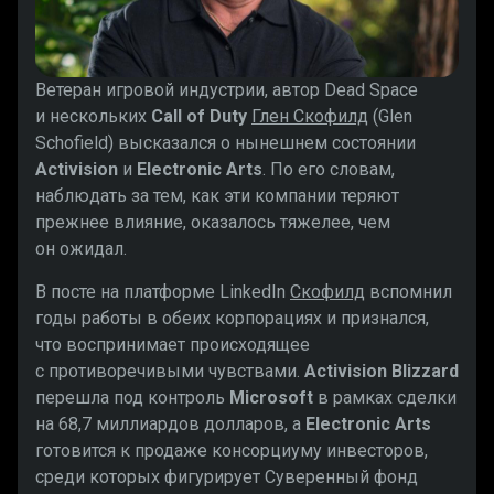
Ветеран игровой индустрии, автор Dead Space
и нескольких
Call of Duty
Глен Скофилд
(Glen
Schofield) высказался о нынешнем состоянии
Activision
и
Electronic Arts
. По его словам,
наблюдать за тем, как эти компании теряют
прежнее влияние, оказалось тяжелее, чем
он ожидал.
В посте на платформе LinkedIn
Скофилд
вспомнил
годы работы в обеих корпорациях и признался,
что воспринимает происходящее
с противоречивыми чувствами.
Activision Blizzard
перешла под контроль
Microsoft
в рамках сделки
на 68,7 миллиардов долларов, а
Electronic Arts
готовится к продаже консорциуму инвесторов,
среди которых фигурирует Суверенный фонд