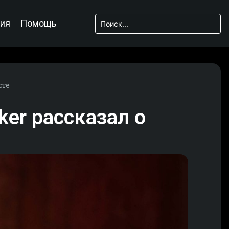
ия
Помощь
сте
ker рассказал о