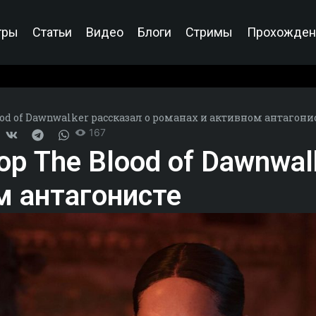
гры
Статьи
Видео
Блоги
Стримы
Прохожден
od of Dawnwalker рассказал о романах и активном антагони
167
р The Blood of Dawnwal
м антагонисте