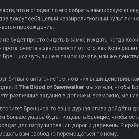
сти, что и сподвигло его собрать вампирскую клику,
дав вокруг себя целый квазирелигиозный культ личн
инается прохождение.
с не будет просто сидеть в замке и ждать, когда Коэн
я протагониста в зависимости от того, как Коэн реши
 Бренциса чуть ли не в самом начале, или же действ
г битвы с антагонистом, но в них ваши действия, ка
лодеи. В
The Blood of Dawnwalker
мы хотели, чтобы Бр
ете различные задания в долине и, возможно, мешает
вторитет Бренциса, то ваша дурная слава дойдёт и до
ем больше указов будет издавать Бренцис, чтобы оста
солдат для патрулирования дорог и деревень. В край
омешать вам свободно перемещаться по нему.