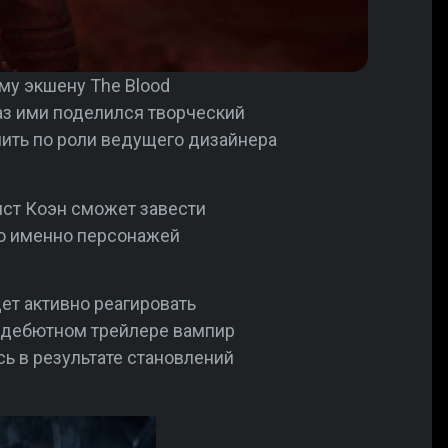
му экшену The Blood
раз ими поделился творческий
нить по роли ведущего дизайнера
нист Коэн сможет завести
ко именно персонажей
дет активно реагировать
в дебютном трейлере вампир
ь в результате становлений