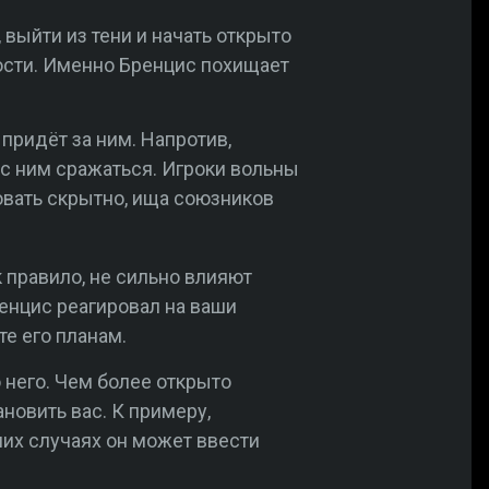
 выйти из тени и начать открыто
ости. Именно Бренцис похищает
 придёт за ним. Напротив,
т с ним сражаться. Игроки вольны
овать скрытно, ища союзников
к правило, не сильно влияют
енцис реагировал на ваши
е его планам.
 него. Чем более открыто
новить вас. К примеру,
них случаях он может ввести