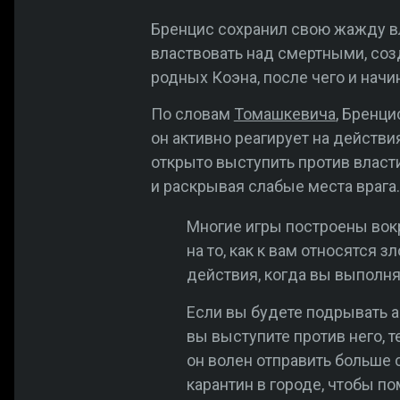
Бренцис сохранил свою жажду вла
властвовать над смертными, соз
родных Коэна, после чего и нач
По словам
Томашкевича
, Бренци
он активно реагирует на действи
открыто выступить против власти
и раскрывая слабые места врага.
Многие игры построены вокру
на то, как к вам относятся з
действия, когда вы выполня
Если вы будете подрывать а
вы выступите против него, т
он волен отправить больше 
карантин в городе, чтобы п