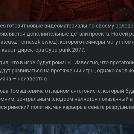
ves
готовит новые видеоматериалы по своему ролево
 появляются дополнительные детали проекта. На сей 
ateusz Tomaszkiewicz), которого геймеры могут пом
 и квест-директора Cyberpunk 2077.
ил, что в игре будут романы. Известно, что протаго
дут развиваться на протяжении игры, однако сколь
мана — неизвестно.
лова
Томашкевича
о главном антагонисте, который бу
помним, центральным злодеем является показанный 
 римский политик, чья карьера в сенате разрушилас