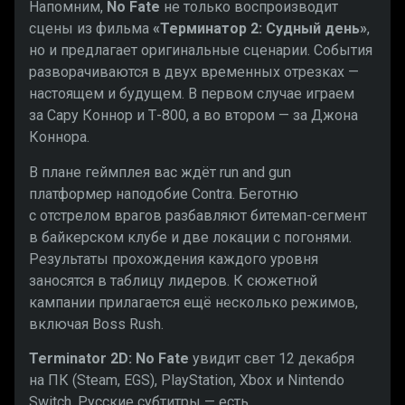
Напомним,
No Fate
не только воспроизводит
сцены из фильма
«Терминатор 2: Судный день»
,
но и предлагает оригинальные сценарии. События
разворачиваются в двух временных отрезках —
настоящем и будущем. В первом случае играем
за Сару Коннор и Т-800, а во втором — за Джона
Коннора.
В плане геймплея вас ждёт run and gun
платформер наподобие Contra. Беготню
с отстрелом врагов разбавляют битемап-сегмент
в байкерском клубе и две локации с погонями.
Результаты прохождения каждого уровня
заносятся в таблицу лидеров. К сюжетной
кампании прилагается ещё несколько режимов,
включая Boss Rush.
Terminator 2D: No Fate
увидит свет 12 декабря
на ПК (Steam, EGS), PlayStation, Xbox и Nintendo
Switch. Русские субтитры — есть.