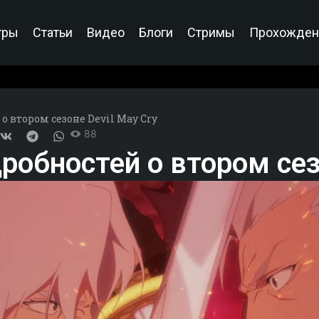
гры
Статьи
Видео
Блоги
Стримы
Прохожден
о втором сезоне Devil May Cry
88
робностей о втором сез