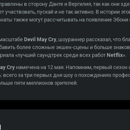
равлены в сторону Данте и Вергилия, так как они з
 участвовать, пускай и не так активно. В истории это
анаты также могут рассчитывать на появление Эбони
 масштабе
Devil May Cry
, шоураннер рассказал, что 
бавить более сложные экшен-сцены и больше знаков
ериала «лучший саундтрек среди всех работ
Netflix
».
ay Cry
намечена на 12 мая. Напомним, первый сезон с
: всего за три первых дня шоу о похождениях профе
льше пяти миллионов зрителей.
й