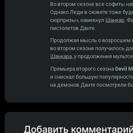
Во втором сезоне все софиты нап
Однако Леди в сюжете тоже будет
сюрпризы», намекнул
Шанкар
. Ф
пистолетов Данте.
Продолжая мысль о возросшем
во втором сезоне получилось до
Шанкара
, у продолжения мультс
Премьера второго сезона
Devil M
и снискал большую популярность
на демонов Данте посмотрели бо
Добавить комментари