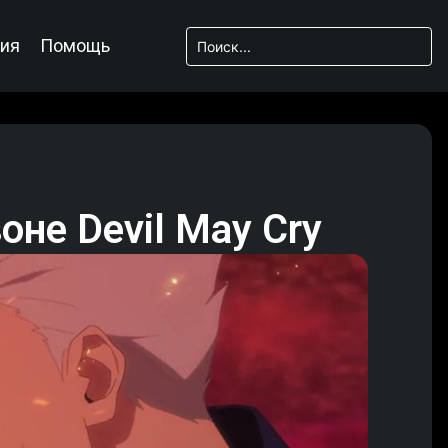
ия
Помощь
оне Devil May Cry