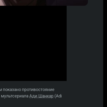
ём показано противостояние
р мультсериала
Ади Шанкар
(Adi