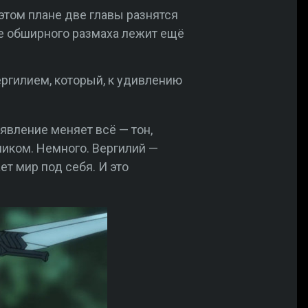
этом плане две главы разнятся
ее обширного размаха лежит ещё
ргилием, который, к удивлению
оявление меняет всё — тон,
ником. Немного. Вергилий —
ет мир под себя. И это