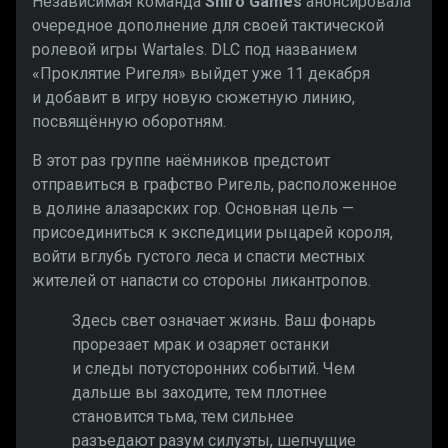
Независимая команда
Shiro Games
анонсировала
очередное дополнение для своей тактической
ролевой игры Wartales. DLC под названием
«Проклятие Ригеля» выйдет уже 11 декабря
и добавит в игру новую сюжетную линию,
посвящённую оборотням.
В этот раз группе наёмников предстоит
отправиться в графство Ригель, расположенное
в долине алазарских гор. Основная цель —
присоединиться к экспедиции рыцарей короля,
войти вглубь густого леса и спасти местных
жителей от напасти со стороны ликантропов.
Здесь свет означает жизнь. Ваш фонарь
прорезает мрак и озаряет останки
и следы потусторонних событий. Чем
дальше вы заходите, тем плотнее
становится тьма, тем сильнее
разъедают разум силуэты, шепчущие