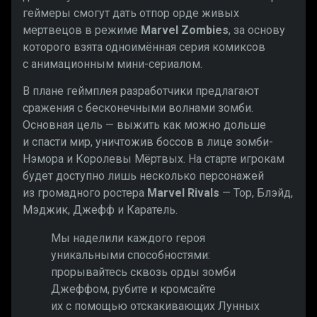
геймеры смогут дать отпор орде живых
мертвецов в режиме
Marvel Zombies
, за основу
которого взята одноимённая серия комиксов
с анимационным мини-сериалом.
В плане геймплея разработчики предлагают
сражения с бесконечными волнами зомби.
Основная цель — выжить как можно дольше
и спасти мир, уничтожив боссов в лице зомби-
Нэмора и Королевы Мёртвых. На старте игрокам
будет доступно лишь несколько персонажей
из громадного ростера
Marvel Rivals
—
Тор, Блэйд,
Мэджик, Джефф и Каратель.
Мы наделили каждого героя
уникальными способностями:
прорывайтесь сквозь орды зомби
Джеффом, рубите и кромсайте
их с помощью отскакивающих Лунных