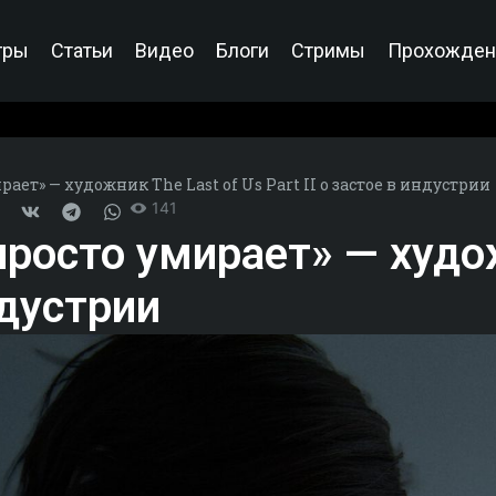
гры
Статьи
Видео
Блоги
Стримы
Прохожден
ет» — художник The Last of Us Part II о застое в индустрии
141
росто умирает» — худож
ндустрии