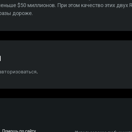
меньше $50 миллионов. При этом качество этих двух R
 разы дороже.
й
авторизоваться
.
Помощь по сайту