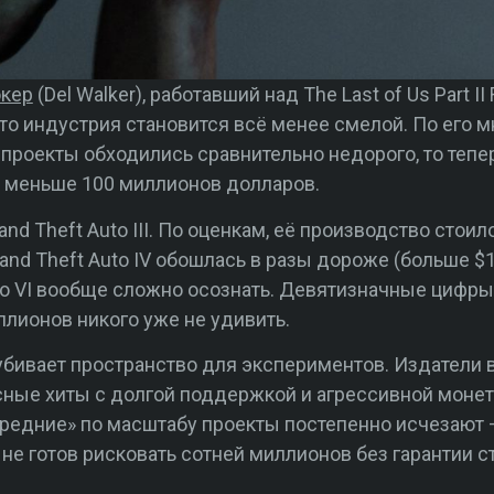
окер
(Del Walker), работавший над The Last of Us Part I
, что индустрия становится всё менее смелой. По его 
проекты обходились сравнительно недорого, то тепе
ли меньше 100 миллионов долларов.
nd Theft Auto III. По оценкам, её производство стои
and Theft Auto IV обошлась в разы дороже (больше 
uto VI вообще сложно осознать. Девятизначные цифр
лионов никого уже не удивить.
 убивает пространство для экспериментов. Издатели 
ные хиты с долгой поддержкой и агрессивной монети
редние» по масштабу проекты постепенно исчезают —
о не готов рисковать сотней миллионов без гарантии 