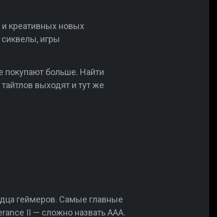
 и креативных новых
 сиквелы, игры
не покупают больше. Найти
тайтлов выходят и тут же
рдца геймеров. Самые главные
erance II — сложно назвать AAA.