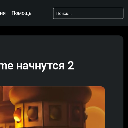
ия
Помощь
ame начнутся 2