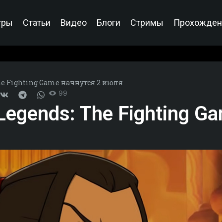
гры
Статьи
Видео
Блоги
Стримы
Прохожден
he Fighting Game начнутся 2 июля
99
Legends: The Fighting G