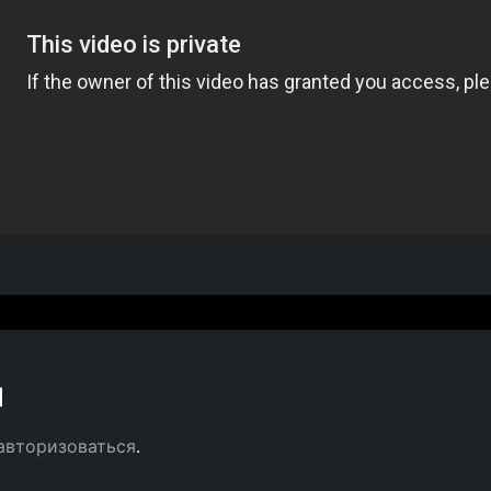
й
авторизоваться
.