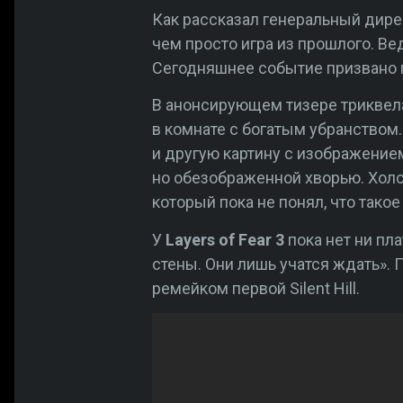
Как рассказал генеральный дир
чем просто игра из прошлого. Вед
Сегодняшнее событие призвано п
В анонсирующем тизере триквел
в комнате с богатым убранством
и другую картину с изображени
но обезображенной хворью. Холст 
который пока не понял, что тако
У
Layers of Fear 3
пока нет ни пл
стены. Они лишь учатся ждать».
ремейком первой Silent Hill.