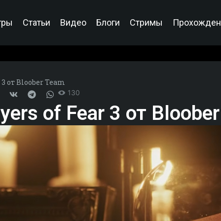
гры
Статьи
Видео
Блоги
Стримы
Прохожден
 3 от Bloober Team
130
ers of Fear 3 от Bloobe