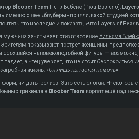
ектор
Bloober Team
Пётр Бабено
(Piotr Babieno),
Layers
ь именно с неё «блуберы» поняли, какой студией хотя
очтить это наследие и показать, «что
Layers of Fear
в
а мужчина зачитывает стихотворение
Уильяма Блейк
. Зрителям показывают портрет женщины, предполож
ем ссохшейся человекоподобной фигуры — возможно,
падает, а чтец уверяет, что не стоит беспокоиться из
е загробная жизнь:
«Он лишь пытается помочь»
.
атформ, ни даты релиза. Зато есть слоган: «Некоторы
 Помимо триквела в
Bloober Team
корпят ещё над нес