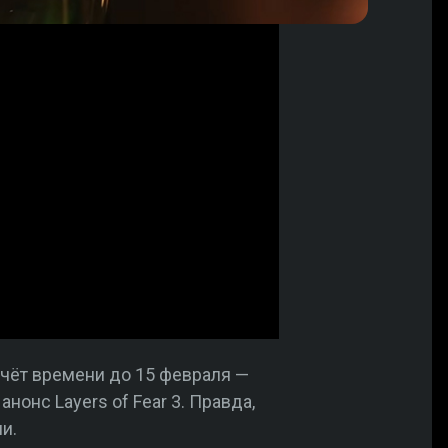
счёт времени до 15 февраля —
анонс Layers of Fear 3. Правда,
и.