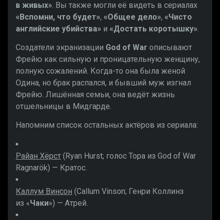
в живых»
. Вы также могли её видеть в сериалах
«Вспомни, что будет»
,
«Общее дело»
,
«Чисто
английские убийства»
и
«Достать коротышку»
.
Создатели экранизации
God of War
описывают
Фрейю как сильную и проницательную женщину,
полную сожалений. Когда-то она была женой
Одина, но брак распался, и бывший муж изгнал
Фрейю. Лишённая семьи, она ведёт жизнь
отшельницы в Мидгарде.
Напомним список остальных актёров из сериала:
Райан Хёрст
(Ryan Hurst; голос Тора из God of War
Ragnarök) — Кратос.
Каллум Винсон
(Callum Vinson; Генри Коллинз
из «
Чаки
») — Атрей.