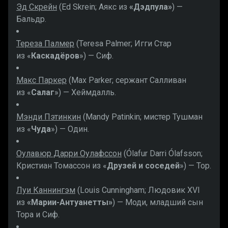
Эд Скрейн
(Ed Skrein; Аякс из
«Дэдпула»
) —
Бальдр.
Тереза Палмер
(Teresa Palmer; Игги Стар
из «
Каскадёров
») — Сиф.
Макс Паркер
(Max Parker; сержант Салливан
из «
Салаг
») — Хеймдалль.
Мэнди Пэтинкин
(Mandy Patinkin; мистер Тушман
из «
Чуда
») — Один.
Оулавюр Дарри Оулафссон
(Ólafur Darri Ólafsson;
Кристиан Томассон из «
Друзей и соседей
») — Тор.
Луи Каннингэм
(Louis Cunningham; Людовик XVI
из
«Марии-Антуанетты»
) — Моди, младший сын
Тора и Сиф.