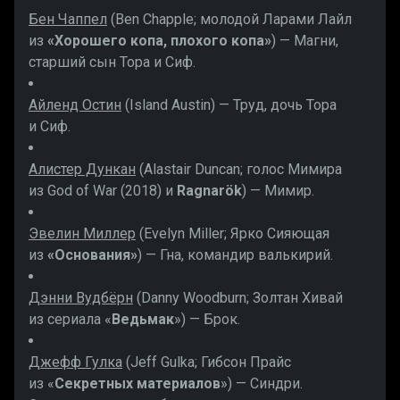
Бен Чаппел
(Ben Chapple; молодой Ларами Лайл
из
«Хорошего копа, плохого копа»
) — Магни,
старший сын Тора и Сиф.
Айленд Остин
(Island Austin) — Труд, дочь Тора
и Сиф.
Алистер Дункан
(Alastair Duncan; голос Мимира
из God of War (2018) и
Ragnarök
) — Мимир.
Эвелин Миллер
(Evelyn Miller; Ярко Сияющая
из
«Основания»
) — Гна, командир валькирий.
Дэнни Вудбёрн
(Danny Woodburn; Золтан Хивай
из сериала «
Ведьмак
») — Брок.
Джефф Гулка
(Jeff Gulka; Гибсон Прайс
из «
Секретных материалов
») — Синдри.