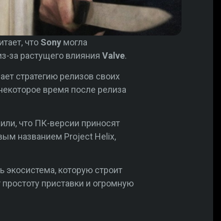
итает, что
Sony
могла
 из-за растущего влияния
Valve
.
ет стратегию релизов своих
 некоторое время после релиза
или, что ПК-версии приносят
ым названием Project Helix,
 экосистема, которую строит
т простоту приставки и огромную