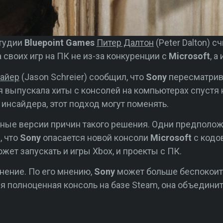
студии
Bluepoint Games
Питер Далтон
(Peter Dalton) сч
своих игр на ПК не из-за конкуренции с
Microsoft
, а
айер
(Jason Schreier) сообщил, что
Sony
пересматрива
я выпускала хиты с консолей на компьютерах спустя
м инсайдера, этот подход могут поменять.
ные версии причин такого решения. Одни предполож
, что
Sony
опасается новой консоли
Microsoft
с кодов
жет запускать и игры Xbox, и проекты с ПК.
нение. По его мнению,
Sony
может больше беспокоить
ся полноценная консоль на базе Steam, она объедини