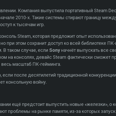
авлении. Компания выпустила портативный Steam De
 начале 2010-х. Такие системы стирают границу межд
оступ к тысячам игр.
онсоль Steam, которая предложит опыт использован
но при этом сохранит доступ ко всей библиотеке ПК-и
 В таком случае, если
Sony
начнёт выпускать все св
зом на консолях, девайс Steam фактически сможет п
и весь масштаб ПК-гейминга.
, если после десятилетий традиционной конкуренци
ает консольную войну.
пании ещё предстоит выпустить новые «железки», о 
ают проблемы на рынке памяти, из-за которых запуск