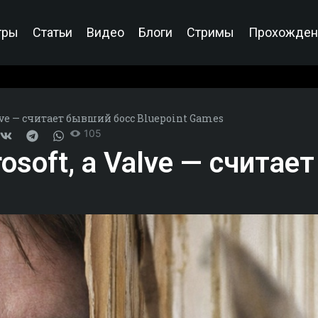
гры
Статьи
Видео
Блоги
Стримы
Прохожден
alve — считает бывший босс Bluepoint Games
105
rosoft, а Valve — счита