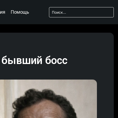
ия
Помощь
ет бывший босс