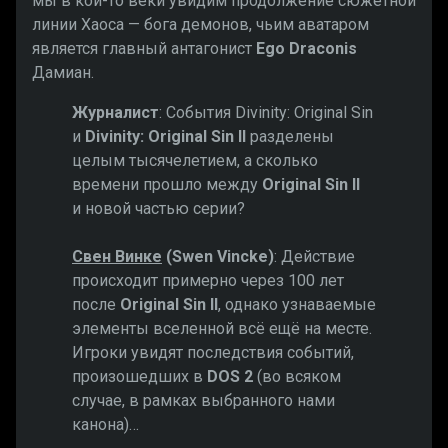
мы в кои-то веки увидим продолжение сюжетной
линии Хаоса — бога демонов, чьим аватаром
является главный антагонист
Ego Draconis
Дамиан.
Журналист
: События Divinity: Original Sin
и
Divinity:
Original Sin II
разделены
целым тысячелетием, а сколько
времени прошло между
Original Sin II
и новой частью серии?
Свен Винке
(Swen Vincke)
: Действие
происходит примерно через 100 лет
после
Original Sin II
, однако узнаваемые
элементы вселенной всё ещё на месте.
Игроки увидят последствия событий,
произошедших в
DOS 2
(во всяком
случае, в рамках выбранного нами
канона)…