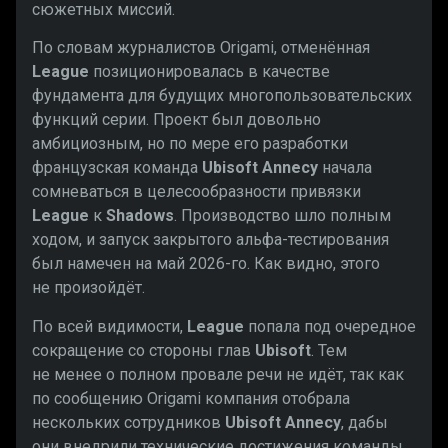
сюжетных миссий.
По словам журналистов Origami, отменённая
League
позиционировалась в качестве
фундамента для будущих многопользовательских
функций серии. Проект был довольно
амбициозным, но по мере его разработки
французская команда
Ubisoft Annecy
начала
сомневаться в целесообразности привязки
League
к
Shadows
. Производство шло полным
ходом, и запуск закрытого альфа-тестирования
был намечен на май 2026-го. Как видно, этого
не произойдёт.
По всей видимости,
League
попала под очередное
сокращение со стороны глав
Ubisoft
. Тем
не менее о полном провале речи не идёт, так как
по сообщению Origami компания отобрала
нескольких сотрудников
Ubisoft Annecy
, дабы
они внедрили технические достижения команды