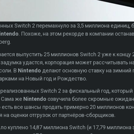
нных Switch 2 перемахнуло за 3,5 миллиона единиц, 
intendo
. Похоже, на этом рекорде в компании остана
erg.
ается выпустить 25 миллионов Switch 2 уже к концу 
 задумка удастся, корпорация может рассчитывать 
соли. В
Nintendo
делают основную ставку на зимний 
дарками на Новый год и Рождество.
реализованных Switch 2 за фискальный год, который 
. Сама же
Nintendo
озвучила более скромные ожидани
o
есть все шансы продать примерно 20 миллионов кон
я на оценки отгрузок от партнёров-сборщиков.
ло куплено 14,87 миллиона Switch (и 17,79 миллиона 