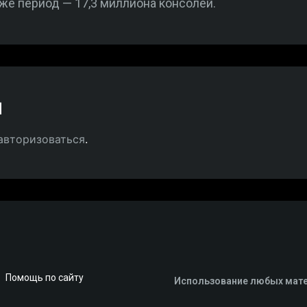
ой же период — 17,3 миллиона консолей.
й
авторизоваться
.
Помощь по сайту
Использование любых мате