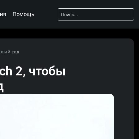
ия
Помощь
рвый год
ch 2, чтобы
д