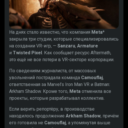
На днях стало известно, что компания
Meta*
закрыла три студии, которые специализировались
на создании VR-игр, —
Sanzaru
,
Armature
и
Twisted Pixel
. Как сообщает ресурс Aftermath,
это ещё не все потери в VR-секторе корпорации.
По сведениям журналиста, от массовых
увольнений пострадала команда
Camouflaj
,
ответственная за Marvel’s Iron Man VR и Batman:
Arkham Shadow. Кроме того,
Meta
отменила все
проекты, которые разрабатывал коллектив.
Если верить репортёру, в производстве
находилось продолжение
Arkham Shadow
, причём
его готовила не
Camouflaj
, а упомянутая выше