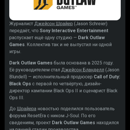
Журналист
Джейсон Шрайер
(Jason Schreier)
передаёт, что
Sony Interactive Entertainment
распускает ещё одну студию —
Dark Outlaw
Games
. Коллектив так и не выпустил ни одной
игры.
Dark Outlaw Games
была основана в 2025 году.
Её руководителем стал
Джейсон Бланделл
(Jason
Blundell) — исполнительный продюсер
Call of Duty:
Black Ops
с первой по четвёртую, дизайн-
директор кампании Black Ops II и сценарист Black
Ops III.
До
Шрайера
новостью поделился пользователь
форума ResetEra с ником J-Soul. По его
сведениям, проект
Dark Outlaw Games
находился
на ранней стадии производства.