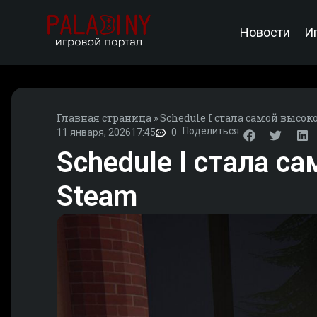
Новости
И
Главная страница
»
Schedule I стала самой высок
Поделиться
11 января, 2026
17:45
0
Schedule I стала с
Steam