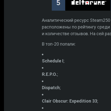
Аналитический ресурс Steam250 
расположены по рейтингу среди 
и количестве отзывов. На сей р
В топ-20 попали:
Schedule I
;
R.E.P.O.
;
Dispatch
;
Clair Obscur: Expedition 33
;