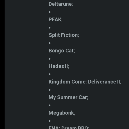
Deltarune
;
PEAK
;
Split Fiction
;
Bongo Cat
;
Hades II
;
Kingdom Come: Deliverance II
;
My Summer Car
;
Megabonk
;
ENA: Dream BBQ
;