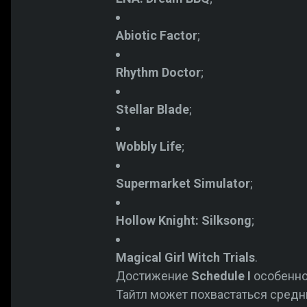
Abiotic Factor
;
Rhythm Doctor
;
Stellar Blade
;
Wobbly Life
;
Supermarket Simulator
;
Hollow Knight: Silksong
;
Magical Girl Witch Trials
.
Достижение
Schedule I
особенно 
Тайтл
может похвастаться средни