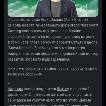
После назначения
Аши Шармы
(Asha Sharma)
на роль нового генерального директора
Microsoft
Gaming
состоялось внутреннее собрание
с сессией ответов на вопросы, где присутствовал
в том числе глава самой
Microsoft
Сатья Наделла
(Satya Nadella). В рамках этого мероприятия
лидеры компании обозначили дальнейший вектор
развития игрового подразделения.
Ниже мы собрали главные тезисы, прозвучавшие
во время собрания:
Наделла
вновь поддержал
Шарму
в её новой
должности. Он намерен дать ей шанс проявить
себя даже не смотря на то, что до этого
Шарма
не имела опыта работы в игровой индустрии.