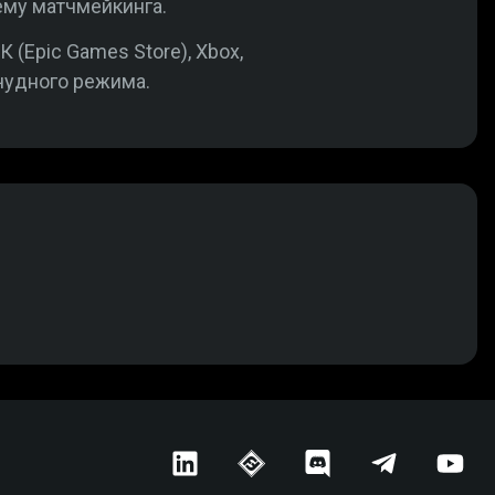
ему матчмейкинга.
 (Epic Games Store), Xbox,
 чудного режима.