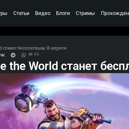
гры
Статьи
Видео
Блоги
Стримы
Прохожден
ld станет бесплатным 16 апреля
98
ve the World станет бес