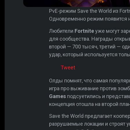
PvE-режим Save the World из Fort
Одновременно режим появится на
Любители
Fortnite
уже могут зар
для сообщества. Награды открыв
второй — 700 тысяч, третий — о
удар, который используется толь
Tweet
Олды помнят, что самая популярн
игра про выживание против зомби
Games
подсуетились и представи
концепция отошла на второй план
Save the World предлагает кооп
разрушаемые локации и строят у