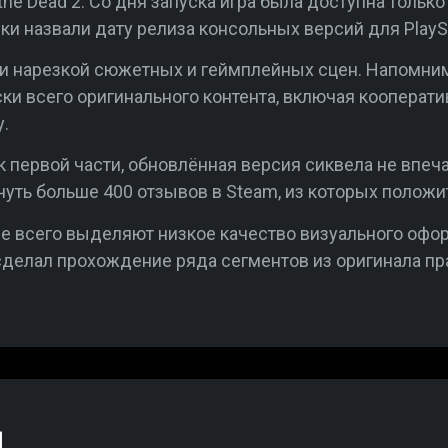
he Dead 2. Со дня запуска игра была доступна только 
ки назвали дату релиза консольных версий для PlaySt
и нарезкой сюжетных и геймплейных сцен. Напомним
ки всего оригинального контента, включая кооперат
.
йк первой части, обновлённая версия сиквела не впеч
чуть больше 400 отзывов в Steam, из которых полож
 всего выделяют низкое качество визуального офор
 сделал прохождение ряда сегментов из оригинала п
й