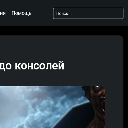
ия
Помощь
 до консолей