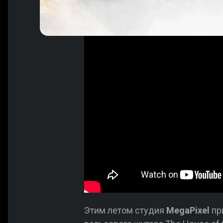
Этим летом студия
MegaPixel
пр