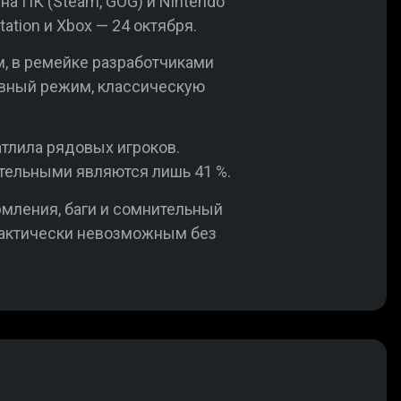
на ПК (Steam, GOG) и Nintendo
ation и Xbox — 24 октября.
, в ремейке разработчиками
ивный режим, классическую
атлила рядовых игроков.
ительными являются лишь 41 %.
мления, баги и сомнительный
рактически невозможным без