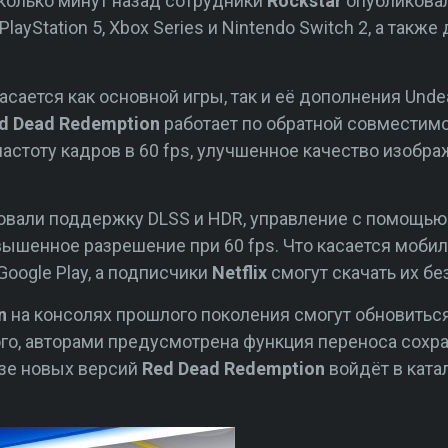
колько минут назад сотрудники
Rockstar
опубликова
ayStation 5, Xbox Series и Nintendo Switch 2, а такж
касается как основной игры, так и её дополнения Unde
d Dead Redemption
работает по обратной совместимо
частоту кадров в 60 fps, улучшенное качество изобр
зовали поддержку DLSS и HDR, управление с помощь
ышенное разрешение при 60 fps. Что касается мобиль
 Google Play, а подписчики
Netflix
смогут скачать их б
on
на консолях прошлого поколения смогут обновиться
го, авторами предусмотрена функция переноса сохр
изе новых версий
Red Dead Redemption
войдёт в катал