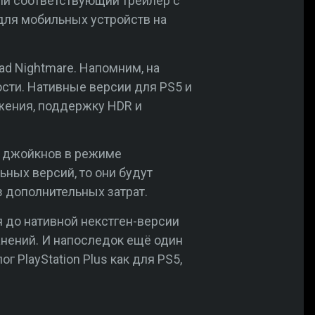
ли соответствующий трейлер с
е для мобильных устройств на
ad Nightmare. Напомним, на
сти. Нативные версии для PS5 и
ажения, поддержку HDR и
ю джойкнов в режиме
ных версий, то они будут
ез дополнительных затрат.
 до нативной некстген-версии
анений. И напоследок ещё один
ог PlayStation Plus как для PS5,