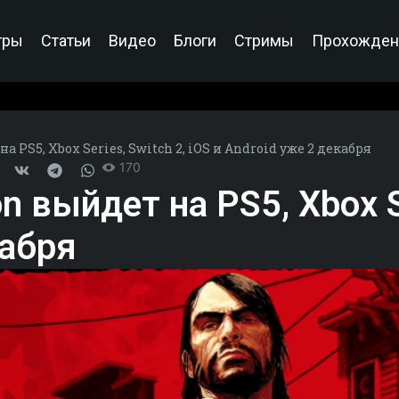
гры
Статьи
Видео
Блоги
Стримы
Прохожден
 PS5, Xbox Series, Switch 2, iOS и Android уже 2 декабря
170
 выйдет на PS5, Xbox Se
кабря