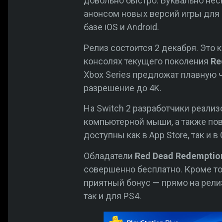
довольно быстро. Буквально нес
анонсом новых версий игры для Pl
базе iOS и Android.
Релиз состоится 2 декабря. Это 
консолях текущего поколения
Re
Xbox Series предложат плавную 
разрешение до 4K.
На Switch 2 разработчики реали
компьютерной мыши, а также пов
доступны как в App Store, так и в
Обладатели
Red Dead Redempti
совершенно бесплатно. Кроме то
приятный бонус — прямо на рел
так и для PS4.