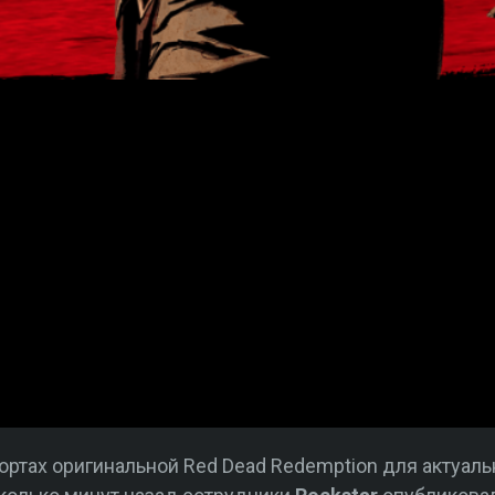
ортах оригинальной Red Dead Redemption для актуа