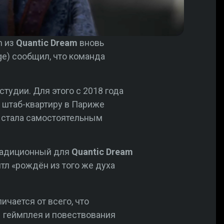
n из
Quantic Dream
вновь
ge) сообщил, что команда
тудии. Для этого с 2018 года
ю штаб-квартиру в Париже
стала самостоятельным
традиционный для
Quantic Dream
йтл «рождён из того же духа
ичается от всего, что
ы геймплея и повествования