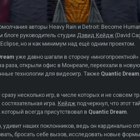
молчания авторы Heavy Rain и Detroit: Become Huma
м блоге руководитель студии
Дэвид Кейдж
(David Ca
 Eclipse, но и как минимум над ещё одним проектом.
Dream
уже давно шагали в сторону «многопроектной» с
а раза, открыли офис в Монреале, переехали в нову
нные технологии для видеоигр. Также
Quantic Dream
 сразу несколько игр, в числе которых и не совсем 
 состязательная игра.
Кейдж
подчеркнул, что этот та
, который всегда присутствовал в
Quantic Dream
.
, удивит наших поклонников, ведь он кардинально отл
вать, бросать себе вызов, исследовать новые форм