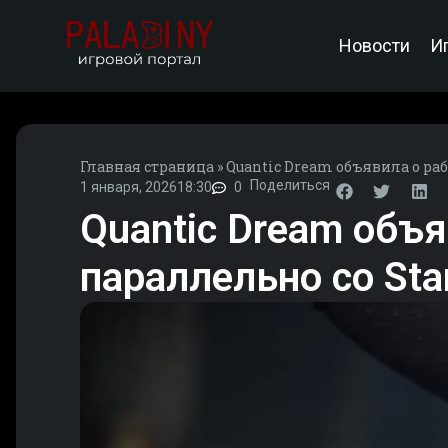
Новости
И
Главная страница
»
Quantic Dream объявила о раб
Поделиться
1 января, 2026
18:30
0
Quantic Dream объя
параллельно со Star