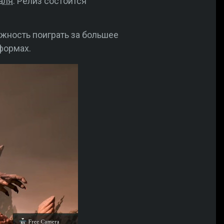
аля
. Релиз состоится
ожность поиграть за большее
тформах.