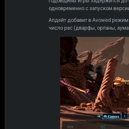
годовщины игры задержится до 
одновременно с запуском версии 
Апдейт добавит в Avowed режим 
число рас (дварфы, орланы, аума