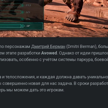
 по персонажам
Дмитрий Берман
(Dmitri Berman), бол
ем этапе разработки
Avowed
. Однако от идеи пришлос
изовать, особенно с учётом системы паркура, боевой
та и телосложения, и каждая должна давать уникальн
бы совершенно новая для нас задача. В сроки разрабо
ерь мы можем дать это игрокам.