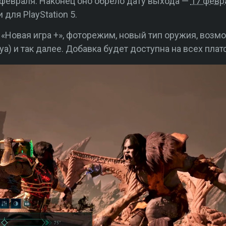
февраля. Наконец оно обрело дату выхода —
17 февр
для PlayStation 5.
«Новая игра +», фоторежим, новый тип оружия, возм
уа) и так далее. Добавка будет доступна на всех пла