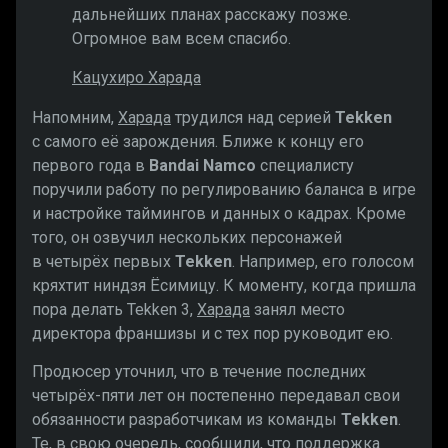
дальнейших планах расскажу позже.
Огромное вам всем спасибо.
Кацухиро Харада
Напомним,
Харада
трудился над серией
Tekken
с самого её зарождения. Ближе к концу его
первого года в
Bandai Namco
специалисту
поручили работу по регулированию баланса в игре
и настройке таймингов и данных о кадрах. Кроме
того, он озвучил нескольких персонажей
в четырёх первых
Tekken
. Например, его голосом
кряхтит ниндзя Ёсимицу. К моменту, когда пришла
пора делать Tekken 3,
Харада
занял место
директора франшизы и с тех пор руководит ею.
Продюсер уточнил, что в течение последних
четырёх-пяти лет он постепенно передавал свои
обязанности разработчикам из команды
Tekken
.
Те, в свою очередь, сообщили, что поддержка