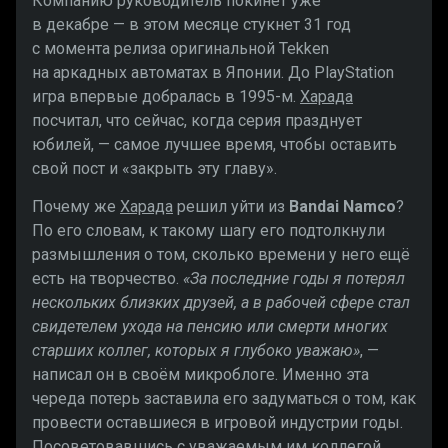
Компанию руководитель покинет уже
в декабре — в этом месяце стукнет 31 год
с момента релиза оригинальной Tekken
на аркадных автоматах в Японии. До PlayStation
игра впервые добралась в 1995-м.
Харада
посчитал, что сейчас, когда серия празднует
юбилей, — самое лучшее время, чтобы оставить
свой пост и «закрыть эту главу».
Почему же
Харада
решил уйти из
Bandai Namco
?
По его словам, к такому шагу его подтолкнули
размышления о том, сколько времени у него ещё
есть на творчество.
«За последние годы я потерял
нескольких близких друзей, а в рабочей сфере стал
свидетелем ухода на пенсию или смерти многих
старших коллег, которых я глубоко уважаю»
, —
написал он в своём микроблоге. Именно эта
череда потерь заставила его задуматься о том, как
провести оставшиеся в игровой индустрии годы.
Посоветовавшись с уважаемым им коллегой