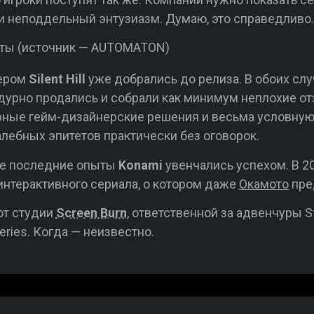
и неподдельный энтузиазм. Думаю, это справедливо.
аты (источник — AUTOMATON)
сером
Silent Hill
уже добрались до релиза. В обоих сл
едурно продались и собрали как минимум неплохие о
рные гейм-дизайнерские решения и весьма условную 
лебных эпитетов практически без оговорок.
 все последние опыты
Konami
увенчались успехом. В 2
интерактивного сериала, о котором даже
Окамото
пре
 от студии
Screen Burn
, ответственной за адвенчуры St
Series. Когда — неизвестно.