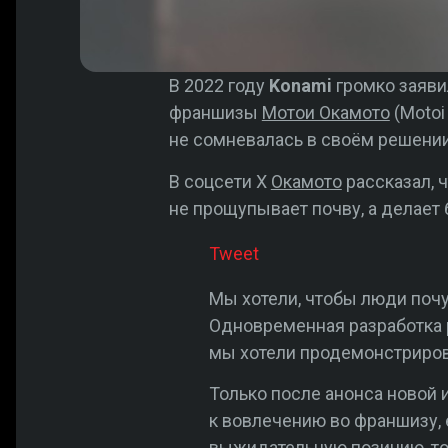
В 2022 году
Konami
громко заяви
франшизы
Мотои Окамото
(Motoi
не сомневалась в своём решении
В соцсети X
Окамото
рассказал, 
не прощупывает почву, а делает
Tweet
Мы хотели, чтобы люди поч
Одновременная разработка р
мы хотели продемонстриров
Только после анонса новой
к вовлечению во франшизу, 
выжидательную позицию, то 