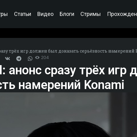
гры
Статьи
Видео
Блоги
Стримы
Прохожден
 сразу трёх игр должен был доказать серьёзность намерений
204
ll: анонс сразу трёх игр
сть намерений Konami