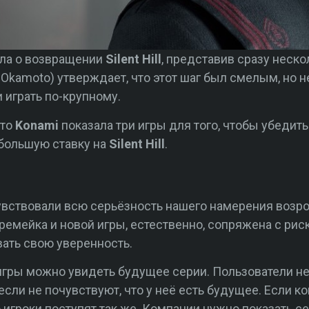
ла о возвращении
Silent Hill
, представив сразу неск
 Okamoto) утверждает, что этот шаг был смелым, но
 играть по-крупному.
что
Konami
показала три игры для того, чтобы убедить
 большую ставку на
Silent Hill
.
увствовали всю серьёзность нашего намерения возро
емейка и новой игры, естественно, сопряжена с рис
ать свою уверенность.
 игры можно увидеть будущее серии. Пользователи н
если не почувствуют, что у неё есть будущее. Если к
игроки поступят так же. Компании нужно показать с