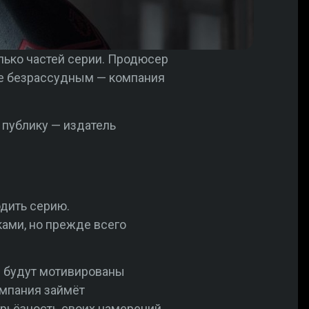
олько частей серии. Продюсер
 не безрассудным — компания
 публику — издатель
дить серию.
ками, но прежде всего
е будут мотивированы
омпания займёт
ерьёзность своих намерений,