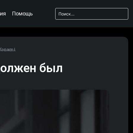
ия
Помощь
 Konami
 должен был