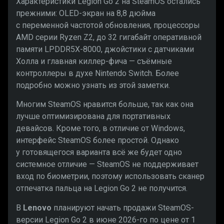
Характеристики Legion Go 2 на SteamOS остались
прежними: OLED-экран на 8,8 дюйма
с переменной частотой обновления, процессоры
AMD серии Ryzen Z2, до 32 гигабайт оперативной
памяти LPDDR5X-8000, джойстики с датчиками
Холла и главная киллер-фича — съёмные
контроллеры в духе Nintendo Switch. Более
подробно можно узнать из этой заметки.
Многим SteamOS нравится больше, так как она
лучше оптимизирована для портативных
девайсов. Кроме того, в отличие от Windows,
интерфейс SteamOS более простой. Однако
у готовящегося варианта всё же будет одно
системное отличие — SteamOS не поддерживает
вход по биометрии, поэтому использовать сканер
отпечатка пальца на Legion Go 2 не получится.
В
Lenovo
планируют начать продажи SteamOS-
версии Legion Go 2 в июне 2026-го по цене от 1