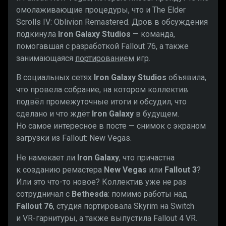
омолаживающие процедуры, что и The Elder
Scrolls IV: Oblivion Remastered. Дров в обсуждения
подкинула
Iron Galaxy Studios
— команда,
помогавшая с разработкой Fallout 76, а также
занимающаяся
портированием игр
.
В социальных сетях
Iron Galaxy Studios
объявила,
что провела собрание, на котором коллектив
подвёл промежуточные итоги и обсудил, что
сделано и что ждёт
Iron Galaxy
в будущем.
Но самое интересное в посте — снимок с экраном
загрузки из Fallout: New Vegas.
Не намекает ли
Iron Galaxy
, что причастна
к созданию ремастера
New Vegas
или
Fallout 3
?
Или это что-то новое? Коллектив уже не раз
сотрудничал с
Bethesda
: помимо работы над
Fallout 76
, студия портировала Skyrim на Switch
и VR-гарнитуры, а также выпустила Fallout 4 VR.