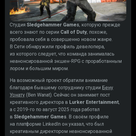
Студия
Sledgehammer Games
, которую прежде
всего знают по серии
Call of Duty
, похоже,
пробовала себя в совершенно новом жанре.
В Сети обнаружили профиль девелопера,
из которого следует, что команда занималась
неанонсированной экшен-RPG с проработанным
лором и большим миром.
На возможный проект обратили внимание
благодаря бывшему сотруднику студии
Бену
Уонату
(Ben Wanat). Сейчас он занимает пост
креативного директора в
Lurker Entertainment
,
а с 2019-го по август 2025 года работал
в
Sledgehammer Games
. В своём профиле
на платформе LinkedIn он указал, что был
креативным директором неанонсированной