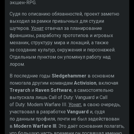
экшен-RPG.
Судя по описанию обязанностей, проект заметно
выходил за рамки привычных для студии
шутеров.
Уонат
отвечал за планирование
франшизы, разработку прототипов и игровых
механик, структуру мира и локаций, а также
за создание культур, окружения и персонажей.
Отдельным пунктом он упомянул работу над
лором.
В последние годы
Sledgehammer
в основном
помогала другим командам
Activision
, включая
Treyarch
и
Raven Software
, а самостоятельно
выпускала лишь Call of Duty: Vanguard и Call
of Duty: Modern Warfare III.
Уонат
, в свою очередь,
участвовал в разработке
Vanguard
и, судя
по данным профиля, почти не был задействован
в
Modern Warfare III
. Это даёт основания полагать,
что большую часть времени он посвящал именно