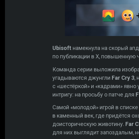
Ubisoft
намекнула на скорый апде
по публикации в X, повышенную част
Команда серии выложила изобра
угадываются джунгли
Far Cry 3
,
с «шестёркой» и «кадрами» явно 
интригу: на просьбу о патче для
F
Самой «молодой» игрой в списке
в каменный век, где придётся ох
доисторическую животину.
Far C
для них выглядит запоздалым, н