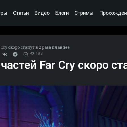
гры
Статьи
Видео
Блоги
Стримы
Прохожден
Cry скоро станут в 2 раза плавнее
193
частей Far Cry скоро ста