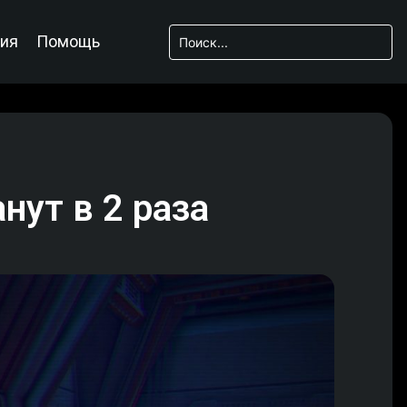
ия
Помощь
нут в 2 раза