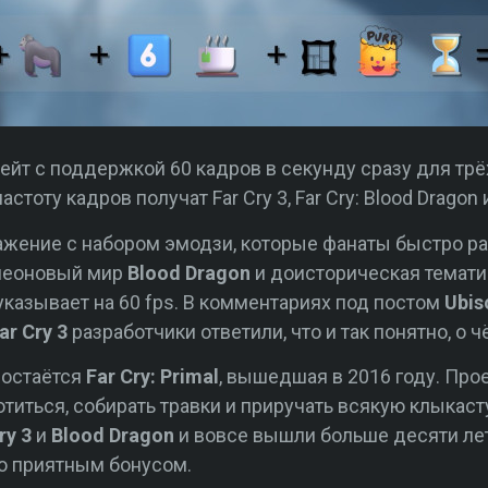
йт с поддержкой 60 кадров в секунду сразу для трё
оту кадров получат Far Cry 3, Far Cry: Blood Dragon и 
жение с набором эмодзи, которые фанаты быстро ра
 неоновый мир
Blood Dragon
и доисторическая темат
указывает на 60 fps. В комментариях под постом
Ubis
ar Cry 3
разработчики ответили, что и так понятно, о ч
 остаётся
Far Cry: Primal
, вышедшая в 2016 году. Про
отиться, собирать травки и приручать всякую клыкаст
ry 3
и
Blood Dragon
и вовсе вышли больше десяти лет 
о приятным бонусом.