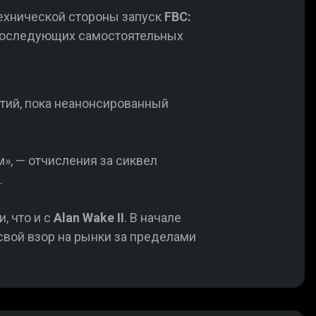
 технической стороны запуск
FBC:
 последующих самостоятельных
етий, пока неанонсированный
м», — отчисления за сиквел
.
, что и с
Alan Wake II
. В начале
 свой взор на рынки за пределами