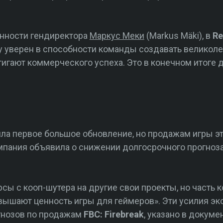
нности гендиректора
Маркус Меки
(Markus Mäki), в
R
у уверен в способности команды создавать великол
стигают коммерческого успеха. Это в конечном итоге
ла первое большое обновление, но продажам игры эт
мпания объявила о снижении долгосрочного прогноз
ы с кооп-шутера на другие свои проекты, но часть
вышают ценность игры для геймеров». Эти усилия э
гнозов по продажам
FBC: Firebreak
, указано в докумен