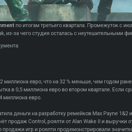
inment
по итогам третьего квартала. Промежуток с ию
ak, из-за чего студия осталась с неутешительными 
умента:
,2 миллиона евро, что на 32 % меньше, чем годом ра
ытка в 0,5 миллиона евро во втором квартале. Если с
,4 миллиона евро.
тила деньги на разработку ремейков Max Payne 1&2 и 
т продаж Control, роялти от Alan Wake II и выручки о
что продажи игр и роялти продемонстрировали значит