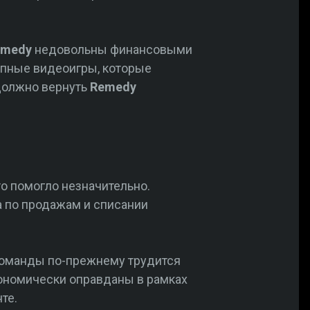
emedy
недовольны финансовыми
епные видеоигры, которые
 должно вернуть
Remedy
о помогло незначительно.
а по продажам и списании
 команды по-прежнему трудится
кономически оправданы в рамках
те.