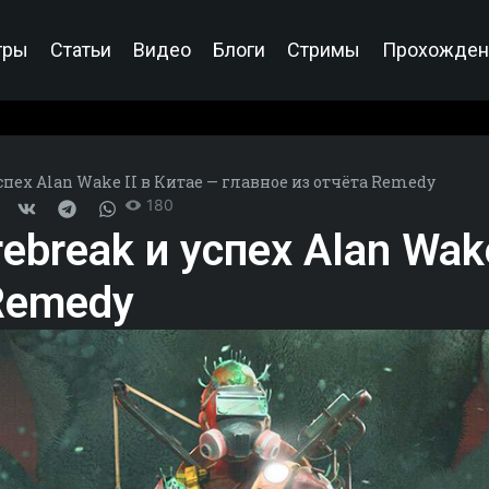
гры
Статьи
Видео
Блоги
Стримы
Прохожден
спех Alan Wake II в Китае — главное из отчёта Remedy
180
break и успех Alan Wake
 Remedy