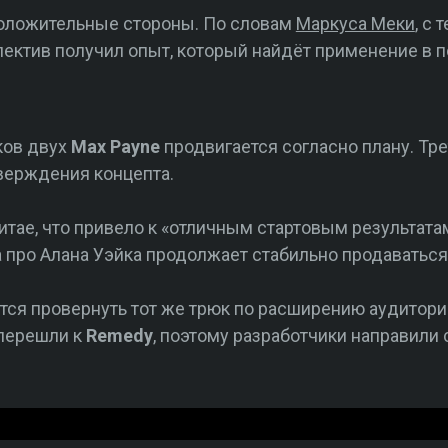
положительные стороны. По словам
Маркуса Меки
, с
лектив получил опыт, который найдёт применение в
ков двух
Max Payne
продвигается согласно плану. Тр
тверждения концепта.
итае, что привело к «отличным стартовым результата
 про Алана Уэйка продолжает стабильно продаваться
ся провернуть тот же трюк по расширению аудитории
 перешли к
Remedy
, поэтому разработчики направили