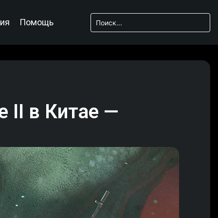
ия
Помощь
 II в Китае —