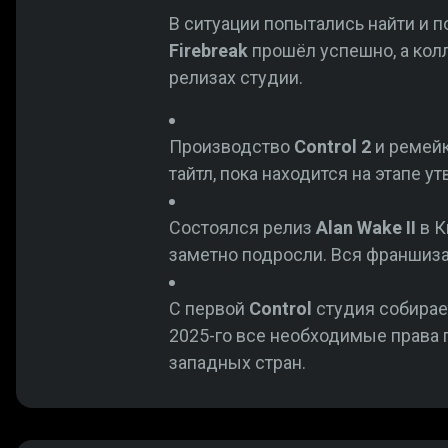
В ситуации попытались найти и 
Firebreak
прошёл успешно, а кол
релизах студии.
Производство
Control 2
и ремей
тайтл, пока находится на этапе у
Состоялся релиз
Alan Wake II
в К
заметно подросли. Вся франшиза
С первой
Control
студия собирает
2025-го все необходимые права
западных стран.