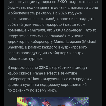
существующие турниры по
2XKO
: выделять на них
бюджеты, подкладывать деньги в призовой фонд
и обеспечивать рекламу. На 2026 год уже
запланированы пять «мэйджоров» и пятнадцать
событий (или «челленджеров») масштабом
поменьше.
«Считайте, что 2XKO Challenger — что-то
вроде региональных состязаний»,
— уточнил
директор по киберспорту
Майкл Шерман
(Michael
Sherman). В рамках каждого внутриигрового
сезона проведут один «мэйджор» и по три
небольших турнира.
В первом сезоне
2XKO
разработчики введут
набор скинов Frame Perfect в тематике
киберспорта. Часть вырученных с его продажи
средств пустят на поддержку соревнований
по файтингу по всему миру.