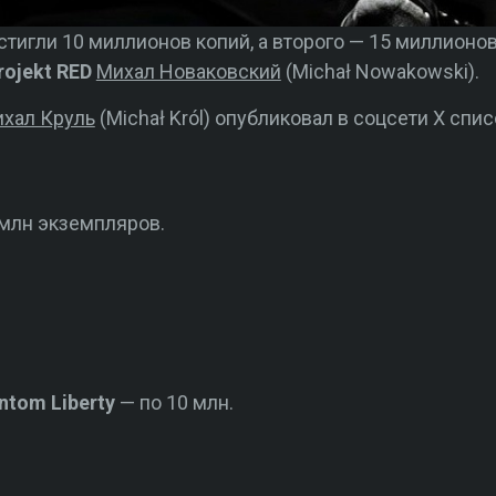
тигли 10 миллионов копий, а второго — 15 миллионо
rojekt RED
Михал Новаковский
(Michał Nowakowski).
хал Круль
(Michał Król) опубликовал в соцсети X сп
млн экземпляров.
ntom Liberty
— по 10 млн.