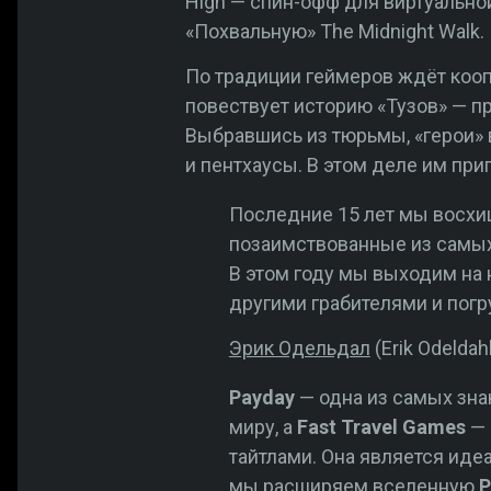
High — спин-офф для виртуальной
«Похвальную» The Midnight Walk.
По традиции геймеров ждёт коо
повествует историю «Тузов» — п
Выбравшись из тюрьмы, «герои» 
и пентхаусы. В этом деле им пр
Последние 15 лет мы восхи
позаимствованные из самых 
В этом году мы выходим на
другими грабителями и погр
Эрик Одельдал
(Erik Odelda
Payday
— одна из самых зн
миру, а
Fast Travel Games
— 
тайтлами. Она является ид
мы расширяем вселенную
P