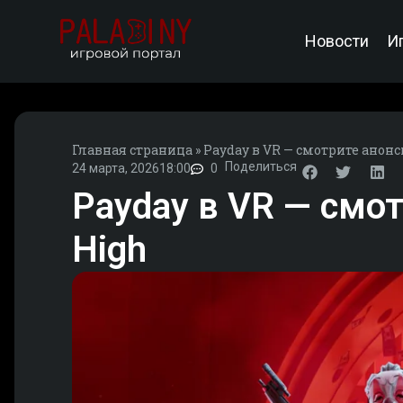
Новости
И
Главная страница
»
Payday в VR — смотрите анон
Поделиться
24 марта, 2026
18:00
0
Payday в VR — смо
High