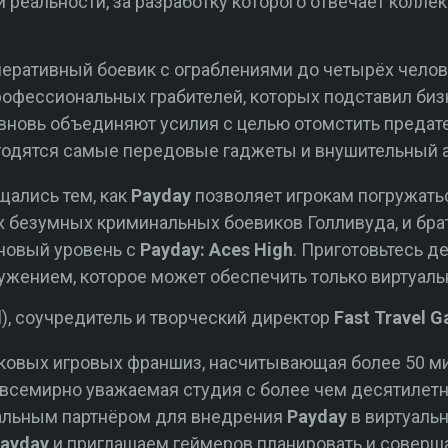
 реальности, за разработку которого отвечает колле
перативный боевик с ограблениями до четырёх чело
рофессиональных грабителей, которых подставил биз
вновь объединяют усилия с целью отомстить предател
игодятся самые передовые гаджеты и внушительный 
щались тем, как
Payday
позволяет игрокам погружатьс
безумных криминальных боевиков Голливуда, и брать
 новый уровень с
Payday: Aces High
. Приготовьтесь д
ужением, которое может обеспечить только виртуаль
hl), соучредитель и творческий директор
Fast Travel 
аковых игровых франшиз, насчитывающая более 50 м
всемирно уважаемая студия с более чем десятилет
еальным партнёром для внедрения
Payday
в виртуаль
ayday
и приглашаем геймеров планировать и соверш