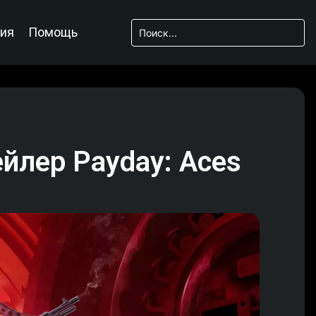
ия
Помощь
йлер Payday: Aces