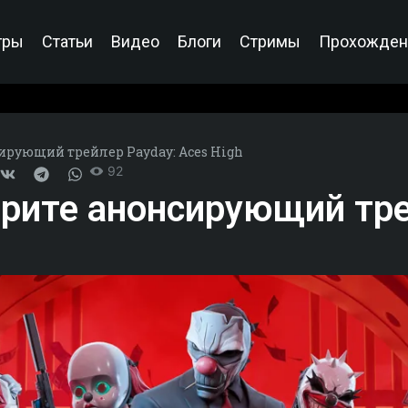
гры
Статьи
Видео
Блоги
Стримы
Прохожден
сирующий трейлер Payday: Aces High
92
трите анонсирующий тре