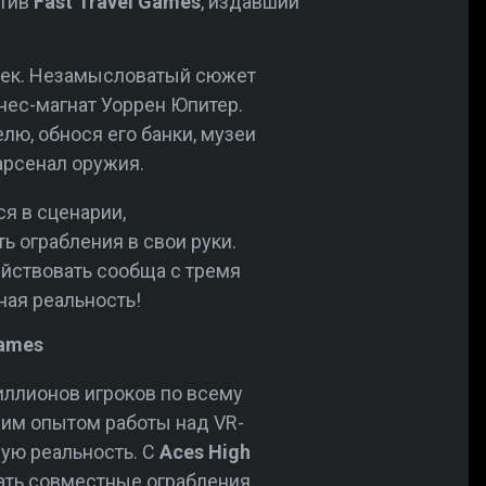
ктив
Fast Travel Games
, издавший
век. Незамысловатый сюжет
нес-магнат Уоррен Юпитер.
ю, обнося его банки, музеи
арсенал оружия.
я в сценарии,
 ограбления в свои руки.
ействовать сообща с тремя
ная реальность!
Games
иллионов игроков по всему
ним опытом работы над VR-
ную реальность. С
Aces High
ать совместные ограбления