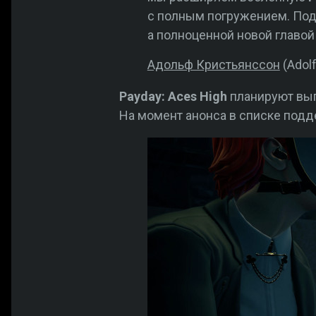
с полным погружением. По
а полноценной новой главой
Адольф Кристьянссон
(Adol
Payday: Aces High
планируют выпу
На момент анонса в списке подд