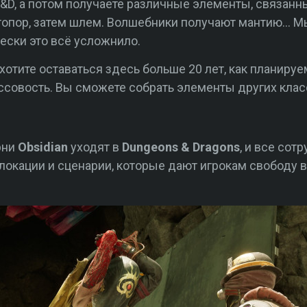
D&D, а потом получаете различные элементы, связанн
м топор, затем шлем. Волшебники получают мантию… 
ески это всё усложнило.
отите оставаться здесь больше 20 лет, как планируе
ссовость. Вы сможете собрать элементы других клас
рни
Obsidian
уходят в
Dungeons & Dragons
, и все сот
локации и сценарии, которые дают игрокам свободу в