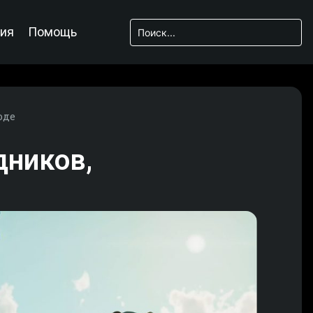
ия
Помощь
оде
дников,