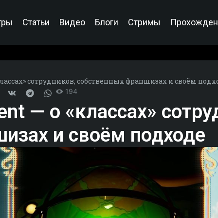
гры
Статьи
Видео
Блоги
Стримы
Прохожден
«классах» сотрудников, собственных франшизах и своём подх
194
ent — о «классах» сотру
изах и своём подходе