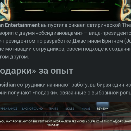
an Entertainment
выпустила сиквел сатирической The 
оворил с двумя «обсидиановцами» — вице-президент
е-президентом по разработке
Джастином Бритчем
(Ju
е мотивации сотрудников, своём подходе к создани
гом другом.
подарки» за опыт
sidian
сотрудники начинают работу, выбирая один из
 они получают «подарки», связанные с выбранной рол