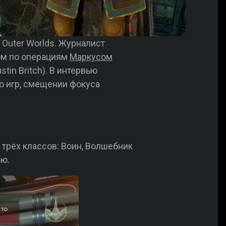
Outer Worlds. Журналист
ом по операциям
Маркусом
stin Britch). В интервью
ю игр, смещении фокуса
 трёх классов: Воин, Волшебник
ью.