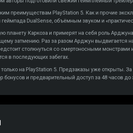
ком авторы подготовили свежий геймплейный трейлер
им преимуществам PlayStation 5. Как и прочие экск
 геймпада DualSense, объёмным звуком и «практиче
ую планету Каркоза и примерят на себя роль Арджун
щему затмению. Раз за разом Арджун выдвигается н
редстоит столкнуться со смертоносными монстрами 
тся в последующих забегах.
 только на PlayStation 5. Предзаказы уже открыты. З
р бонусов и предварительный доступ за 48 часов до 
й