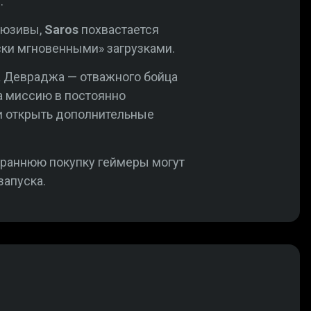
.
люзивы,
Saros
похвастается
ски мгновенными» загрузками.
а Девраджа — отважного бойца
а миссию в постоянно
и открыть дополнительные
а раннюю покупку геймеры могут
запуска.