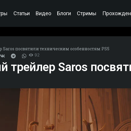
гры
Статьи
Видео
Блоги
Стримы
Прохожден
Saros посвятили техническим особенностям PS5
92
 трейлер Saros посвят