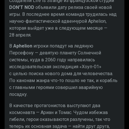
Создатели Life is Strange из французской студии
DON’T NOD
объявили дату релиза своей новой
игры. В последнее время команда трудилась над
научно-фантастической адвенчурой Aphelion,
которая выйдет уже в следующем месяце —
28 апреля.
В
Aphelion
игроки попадут на ледяную
Персефону — девятую планету Солнечной
системы, куда в 2060 году направилась
исследовательская экспедиция «Хоуп-01»
с целью поиска нового дома для человечества.
По канонам жанра что-то пошло не так, и корабль
с главными героями совершил аварийную
посадку.
В качестве протагонистов выступают два
космонавта — Ариан и Томас. Чудом избежав
гибели, герои оказываются разлучены, так что
теперь их основная задача — найти друг друга,